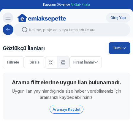
Kaporam Güvende
Al-Sat-Kirala
Giriş Yap
Gözlükçü İlanları
Tümü
Sıralama
Filtrele
Sırala
Fırsat İlanlar
Arama filtrelerine uygun ilan bulunamadı.
Uygun ilan yayınlandığında size haber verebilmemiz için
aramanızı kaydedebilirsiniz.
Aramayı Kaydet