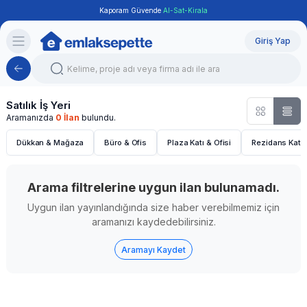
Kaporam Güvende
Al-Sat-Kirala
Giriş Yap
Satılık İş Yeri
Aramanızda
0 İlan
bulundu.
Dükkan & Mağaza
Büro & Ofis
Plaza Katı & Ofisi
Rezidans Katı 
Arama filtrelerine uygun ilan bulunamadı.
Uygun ilan yayınlandığında size haber verebilmemiz için
aramanızı kaydedebilirsiniz.
Aramayı Kaydet