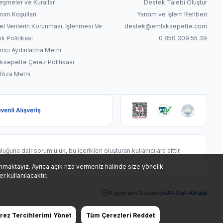
eşmeler ve Kurallar
Destek Talebi Oluştur
nım Koşulları
Yardım ve İşlem Rehberi
sel Verilerin Korunması, İşlenmesi Ve
destek@emlaksepette.com
lik Politikası
0 850 309 55 39
anıcı Aydınlatma Metni
ksepette Çerez Politikası
 Rıza Metni
uluğuna dair sorumluluk, bu içerikleri oluşturan kullanıcılara aittir.
llanmaktayız. Ayrıca açık rıza vermeniz halinde size yönelik
 kullanılacaktır.
Kaporam Güvende
Al-Sat-Kirala
rez Tercihlerimi Yönet
Tüm Çerezleri Reddet