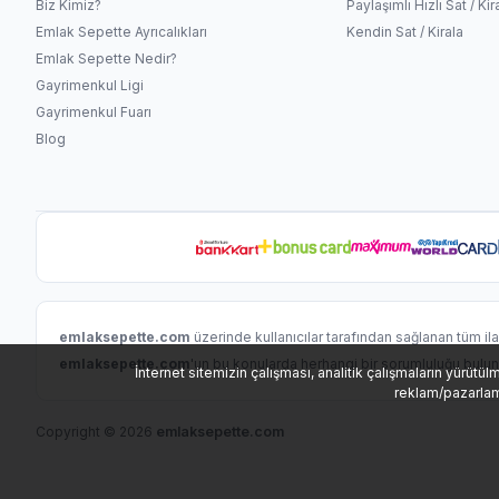
Biz Kimiz?
Paylaşımlı Hızlı Sat / Kir
Emlak Sepette Ayrıcalıkları
Kendin Sat / Kirala
Emlak Sepette Nedir?
Gayrimenkul Ligi
Gayrimenkul Fuarı
Blog
emlaksepette.com
üzerinde kullanıcılar tarafından sağlanan tüm ilanla
emlaksepette.com
'un bu konularda herhangi bir sorumluluğu bulu
İnternet sitemizin çalışması, analitik çalışmaların yürütül
reklam/pazarlama
Copyright © 2026
emlaksepette.com