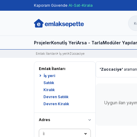
Al-Sat-Kirala
Kaporam Güvende
Projeler
Konut
İş Yeri
Arsa - Tarla
Modüler Yapıla
Emlak İlanları
İş yeri
Züccaciye
Emlak İlanları
'Zuccaciye'
araman
İş yeri
Satılık
Kiralık
Devren Satılık
Uygun ilan yayın
Devren Kiralık
Adres
İl