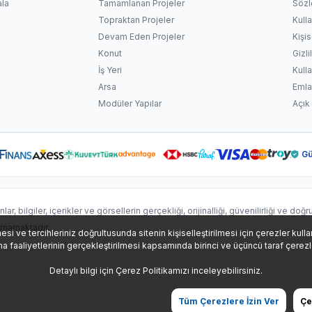
ala
Tamamlanan Projeler
Sözl
Topraktan Projeler
Kulla
Devam Eden Projeler
Kişi
Konut
Gizli
İş Yeri
Kull
Arsa
Emla
Modüler Yapılar
Açık
r, bilgiler, içerikler ve görsellerin gerçekliği, orijinalliği, güvenilirliği ve doğr
nmamaktadır.
mesi ve tercihleriniz doğrultusunda sitenin kişiselleştirilmesi için çerezler ku
 faaliyetlerinin gerçekleştirilmesi kapsamında birinci ve üçüncü taraf çerezler
Detaylı bilgi için
Çerez Politikamızı
inceleyebilirsiniz.
Tüm Çerezlere İzin Ver
Çe