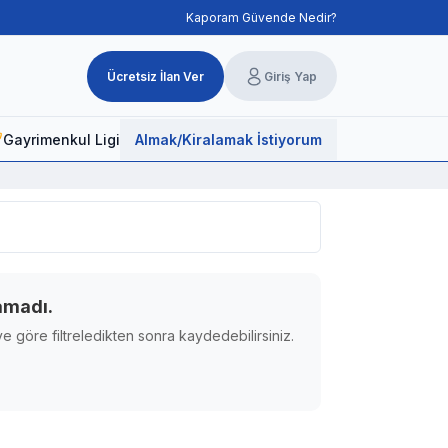
Kaporam Güvende Nedir?
Ücretsiz İlan Ver
Giriş Yap
Gayrimenkul Ligi
Almak/Kiralamak İstiyorum
amadı.
e göre filtreledikten sonra kaydedebilirsiniz.